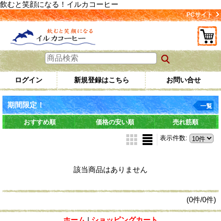
飲むと笑顔になる！イルカコーヒー
PCサイト
ログイン
新規登録はこちら
お問い合せ
期間限定！
一覧
おすすめ順
価格の安い順
売れ筋順
表示件数
:
該当商品はありません
(0件/0件)
ホーム
|
ショッピングカート